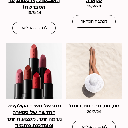
סקארה
האצבעות (או בעצם, על
16/9/24
המברשת)
15/8/24
לכתבה המלאה
לכתבה המלאה
חם, חם, מתחמם, רותח!
מגע של משי – הקולקציה
20/7/24
החדשה של סקארה
נעימה יותר, מקצועית יותר
ומעודכנת מתמיד
לכתבה המלאה