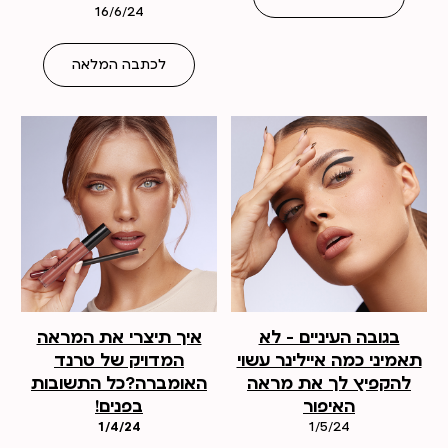
16/6/24
לכתבה המלאה
בגובה העיניים – לא
איך תיצרי את המראה
תאמיני כמה איילינר עשוי
המדויק של טרנד
להקפיץ לך את מראה
האומברה?כל התשובות
האיפור
בפנים!
1/4/24
1/5/24