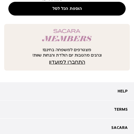
הוספת הכל לסל
מצטרפים למשפחה בחינם!
ונהנים מהטבות יום הולדת והנחות שוות!
התחברו למועדון
HELP
HELP
מעקב אחרי משלוח
שאלות ותשובות
TERMS
TERMS
צרו קשר
תקנון
ביטול עסקה
מדיניות פרטיות
SACARA
SACARA
מדיניות קוקיז