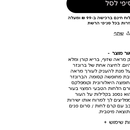
יפי לסל
עלות משלוח 19 ₪ | משלוח חינם ברכישה ב-99 ₪ ומעלה
זרות בכל סניפי הרשת
ור מוצר
לי 02 המעניק מראה שזוף, בריא קורן ומלא
יום. לחיצה אחת של ברונזר
על מנת להעניק לעורך מראה
בת מחופשה קסומה. הברונזר
חומצה היאלורונית וקומפלקס
רם הלחות הטבעי המצוי בעור
הוא נספג בקלילות על העור
 ממליצים לך למרוח אותו ישירות
ב עם קרם לחות / סרום פנים
וצאה מיטבית.
ות שימוש