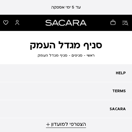
עד 5 ימי אספקה
סניף מגדל העמק
ראשי
סניפים
סניף
ראשי
סניפים
סניף מגדל העמק
מגדל
העמק
HELP
HELP
מעקב אחרי משלוח
שאלות ותשובות
TERMS
TERMS
צרו קשר
תקנון
ביטול עסקה
מדיניות פרטיות
SACARA
SACARA
מדיניות קוקיז
מגזין
תקנון מועדון
הצטרפי למועדון
אודות
נגישות
סניפים
מימוש שובר זיכוי