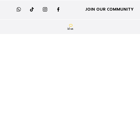
קריירה
תקנון לכרטיס זוגי להשקה
JOIN OUR COMMUNITY
whatsapp
tiktok
instagram
facebook
מועדון לקוחות
תקנון לפעילות זכיה במסקרות
GIFT CARD