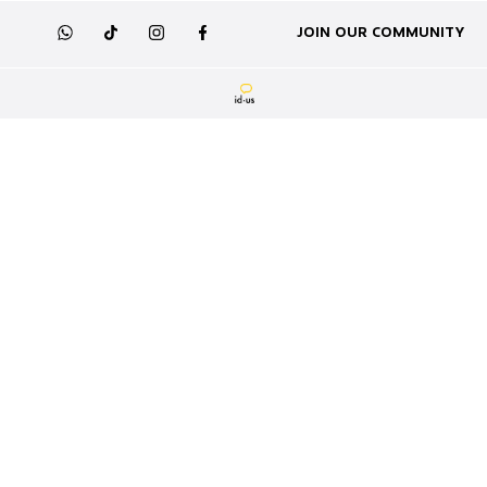
קריירה
תקנון לכרטיס זוגי להשקה
JOIN OUR COMMUNITY
whatsapp
tiktok
instagram
facebook
מועדון לקוחות
תקנון לפעילות זכיה במסקרות
GIFT CARD