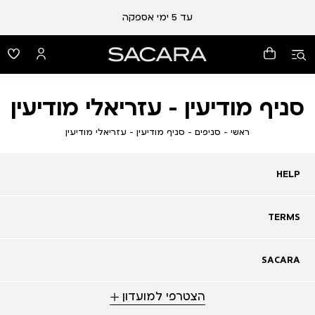
עד 5 ימי אספקה
סניף מודיעין - עזריאלי מודיעין
ראשי
סניפים
סניף
ראשי
סניפים
סניף מודיעין - עזריאלי מודיעין
מודיעין
-
עזריאלי
HELP
HELP
מודיעין
מעקב אחרי משלוח
שאלות ותשובות
TERMS
TERMS
צרו קשר
תקנון
ביטול עסקה
מדיניות פרטיות
SACARA
SACARA
מדיניות קוקיז
מגזין
תקנון מועדון
הצטרפי למועדון
אודות
נגישות
סניפים
מימוש שובר זיכוי