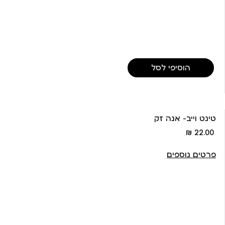
הוסיפי לסל
טינט וייב- אנה זק
מחיר
22.00 ₪
מוצר
פרטים נוספים