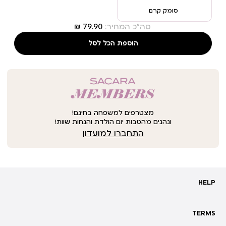
סומק קרם
סה"כ המחיר:
הוספת הכל לסל
מצטרפים למשפחה בחינם!
ונהנים מהטבות יום הולדת והנחות שוות!
התחברו למועדון
HELP
HELP
מעקב אחרי משלוח
שאלות ותשובות
TERMS
TERMS
צרו קשר