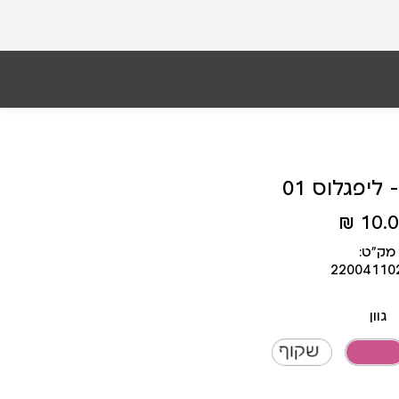
TO 
10.00
מק״ט:
22004110
גוון