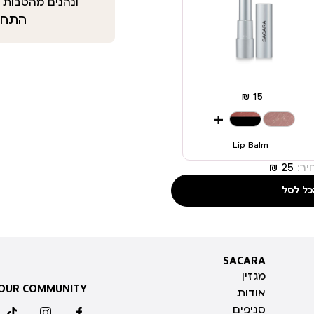
ונהנים מהטבות י
התחבר
+
Lip Balm
ר:
כל לסל
SACARA
SACARA
מגזין
 OUR COMMUNITY
אודות
סניפים