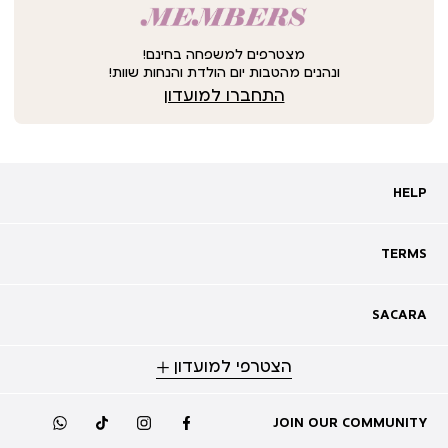
מצטרפים למשפחה בחינם!
ונהנים מהטבות יום הולדת והנחות שוות!
התחברו למועדון
HELP
HELP
מעקב אחרי משלוח
שאלות ותשובות
TERMS
TERMS
צרו קשר
תקנון
ביטול עסקה
מדיניות פרטיות
SACARA
SACARA
מדיניות קוקיז
מגזין
תקנון מועדון
הצטרפי למועדון
אודות
נגישות
סניפים
מימוש שובר זיכוי
קריירה
תקנון לכרטיס זוגי להשקה
JOIN OUR COMMUNITY
whatsapp
tiktok
instagram
facebook
מועדון לקוחות