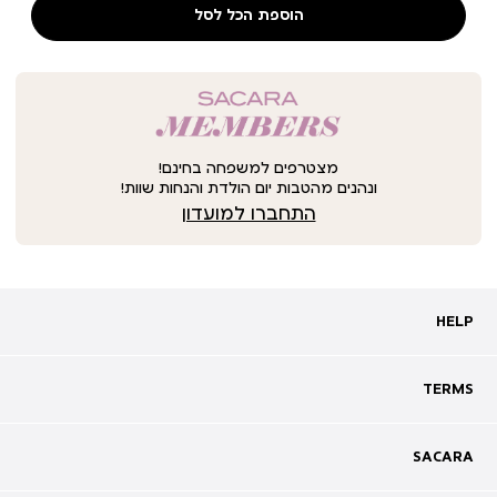
הוספת הכל לסל
מצטרפים למשפחה בחינם!
ונהנים מהטבות יום הולדת והנחות שוות!
התחברו למועדון
HELP
HELP
מעקב אחרי משלוח
שאלות ותשובות
TERMS
TERMS
צרו קשר
תקנון
ביטול עסקה
מדיניות פרטיות
SACARA
SACARA
מדיניות קוקיז
מגזין
תקנון מועדון