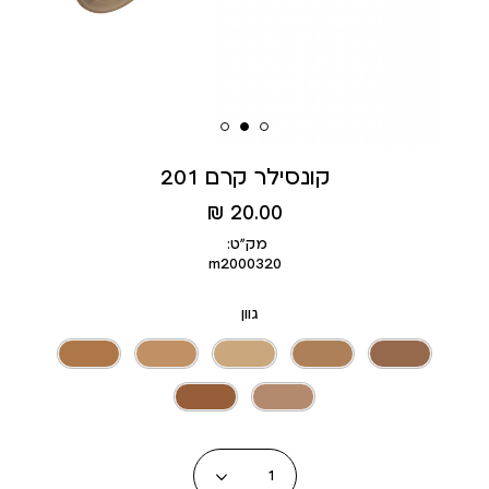
קונסילר קרם 201
מחיר
20.00 ₪
מוצר
מק״ט:
m2000320
גוון
כמות