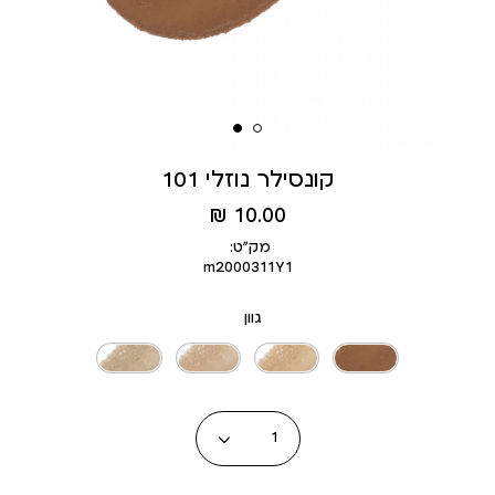
קונסילר נוזלי 101
מחיר
10.00 ₪
מוצר
מק״ט:
m2000311Y1
גוון
כמות