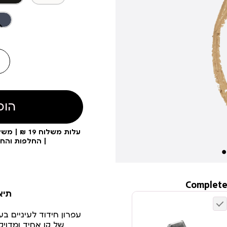
הוס
| החלפות והח
Complete
תיא
עפרון חידוד לעיניים בע
של קו אחיד ומדויק