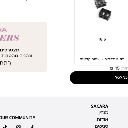
מצטרפים 
ונהנים מהטבות י
זוג מחדדים – שחור קלאסי
התחבר
ר:
כל לסל
SACARA
SACARA
מגזין
 OUR COMMUNITY
אודות
סניפים