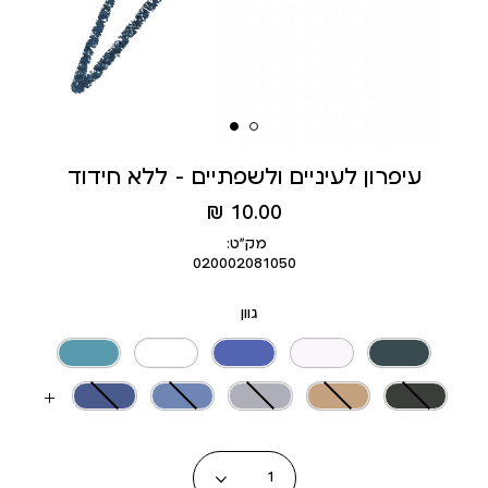
עיפרון לעיניים ולשפתיים - ללא חידוד
מחיר
10.00 ₪
מוצר
מק״ט:
020002081050
גוון
עוד
צבעים
כמות