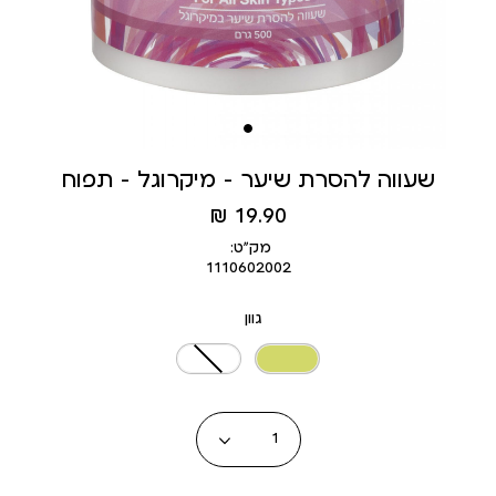
שעווה להסרת שיער - מיקרוגל - תפוח
מחיר
19.90 ₪
מוצר
מק״ט:
1110602002
גוון
כמות