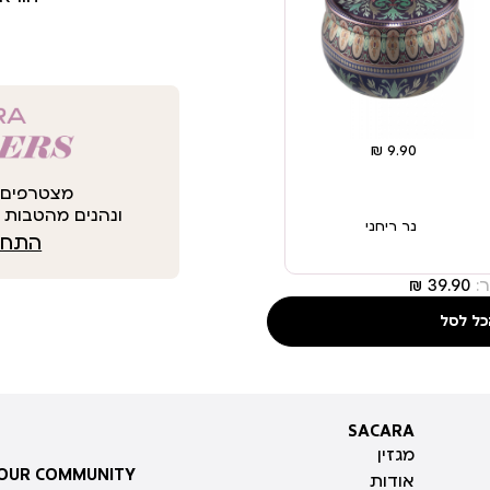
מצטרפים 
ונהנים מהטבות י
נר ריחני
התחבר
:
כל לסל
SACARA
SACARA
מגזין
 OUR COMMUNITY
אודות