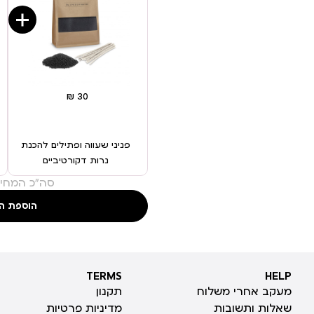
פניני שעווה ופתילים להכנת
נרות דקורטיביים
סה"כ המחיר
הוספת ה
TERMS
HELP
TERMS
HELP
מעקב אחרי משלוח
תקנון
שאלות ותשובות
מדיניות פרטיות