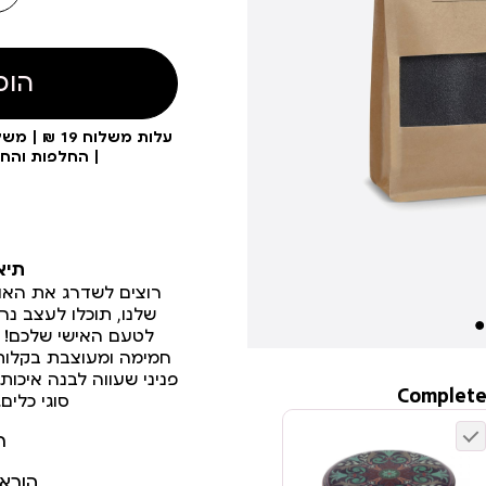
הוס
| החלפות והח
תיא
רוצים לשדרג את האוו
שלנו, תוכלו לעצב נר
לטעם האישי שלכם! פ
חמימה ומעוצבת בקלות ו
פניני שעווה לבנה איכות
Complete
סוגי כלים. כולל 
ר
הורא