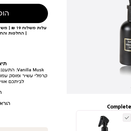
הוס
| החלפות והח
תיא
anilla Musk
קרמלי עשיר ומוסק עמוק
לביתכם אווי
ר
הורא
Complete