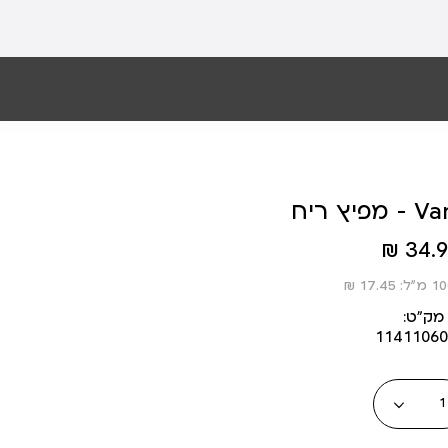
Vanilla 
34.90
מק״ט:
1141106
כמות