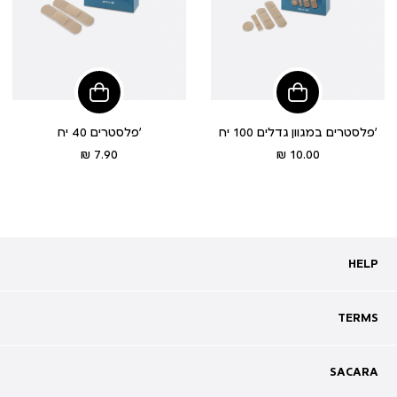
הוסיפי
הוסיפי
לסל
לסל
פלסטרים במגוון גדלים 100 יח’
פלסטרים 40 יח’
מחיר
מחיר
7.90 ₪
10.00 ₪
מוצר
מוצר
HELP
HELP
מעקב אחרי משלוח
שאלות ותשובות
TERMS
TERMS
צרו קשר
תקנון
ביטול עסקה
מדיניות פרטיות
SACARA
SACARA
מדיניות קוקיז