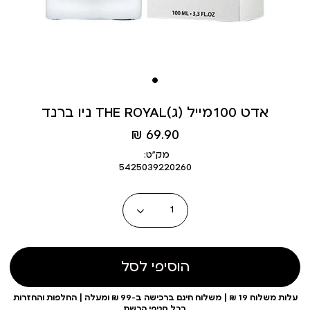
ניו ברנד THE ROYAL(ג) אדט 100מייל
מחיר
69.90 ₪
מוצר
מק״ט:
5425039220260
כמות
הוסיפי לסל
עלות משלוח 19 ₪ | משלוח חינם ברכישה ב-99 ₪ ומעלה | החלפות והחזרות
בכל סניפי הרשת