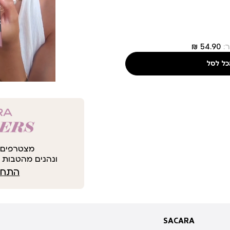
:
כל לסל
מצטרפים 
ונהנים מהטבות י
התחבר
SACARA
SACARA