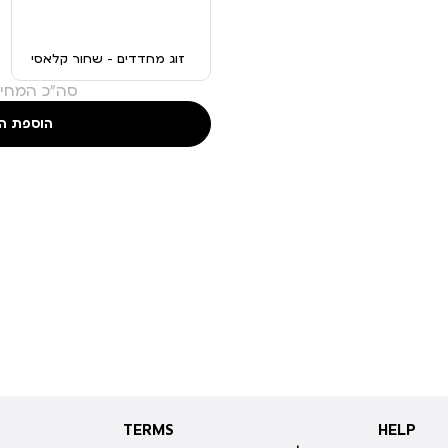
זוג מחדדים – שחור קלאסי
סה"כ המחיר
הוספת ה
TERMS
HELP
TERMS
HELP