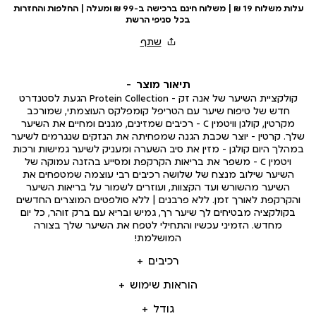
עלות משלוח 19 ₪ | משלוח חינם ברכישה ב-99 ₪ ומעלה | החלפות והחזרות
בכל סניפי הרשת
תיאור מוצר
קולקציית השיער של אנה זק – Protein Collection הגעת לסטנדרט
חדש של טיפוח שיער עם הטריפל קומפלקס העוצמתי, שמורכב
מקרטין, קולגן וויטמין C – רכיבים שמזינים, מגנים ומחיים את השיער
שלך. קרטין – יוצר שכבת הגנה שמפחיתה את הנזקים שנגרמים לשיער
במהלך היום קולגן – מזין את סיב השערה ומעניק לשיער גמישות ורכות
ויטמין C – משפר את בריאות הקרקפת ומסייע בהזנה עמוקה של
השיער שילוב מנצח של שלושה רכיבים רבי עוצמה שמטפחים את
השיער מהשורש ועד הקצוות, ועוזרים לשמור על בריאות השיער
והקרקפת לאורך זמן. ללא פרבנים | ללא סולפטים המוצרים החדשים
בקולקציה מבטיחים לך שיער רך, גמיש ובריא עם ברק זוהר, כל יום
מחדש. הזמיני עכשיו והתחילי לטפח את השיער שלך בצורה
המושלמת!
רכיבים
הוראות שימוש
גודל