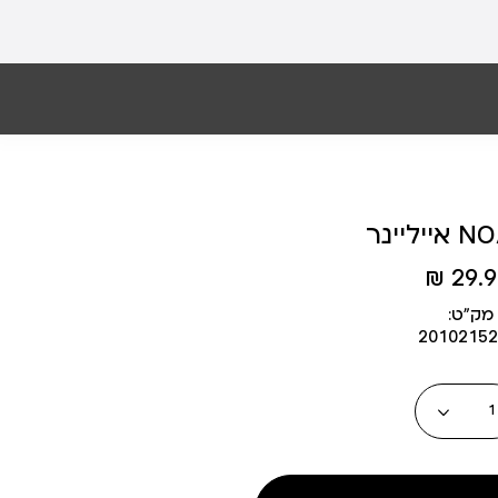
NOA SO
29.90
מק״ט:
20102152
כמות