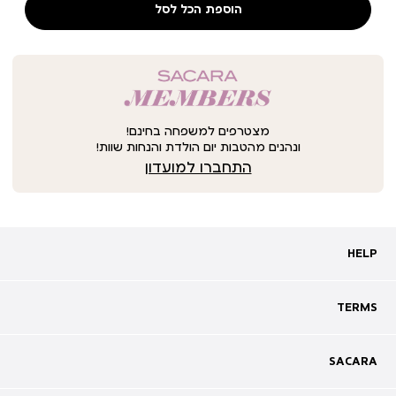
הוספת הכל לסל
מצטרפים למשפחה בחינם!
ונהנים מהטבות יום הולדת והנחות שוות!
התחברו למועדון
HELP
HELP
מעקב אחרי משלוח
שאלות ותשובות
TERMS
TERMS
צרו קשר
תקנון
ביטול עסקה
מדיניות פרטיות
SACARA
SACARA
מדיניות קוקיז
מגזין
תקנון מועדון