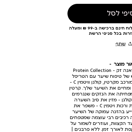
יפי לסל
עלות משלוח 19 ₪ | משלוח חינם ברכישה ב-99 ₪ ומעלה
זרות בכל סניפי הרשת
ור מוצר
קולקציית השיער של אנה זק – Protein Collection
של טיפוח שיער עם הטריפל
קומפלקס העוצמתי, שמורכב מקרטין, קולגן וויטמין C –
 ומחיים את השיער שלך. קרטין
מפחיתה את הנזקים שנגרמים
ולגן – מזין את סיב השערה
ומעניק לשיער גמישות ורכות ויטמין C – משפר את
יע בהזנה עמוקה של השיער
 רכיבים רבי עוצמה שמטפחים
 הקצוות, ועוזרים לשמור על
ת לאורך זמן. ללא פרבנים |