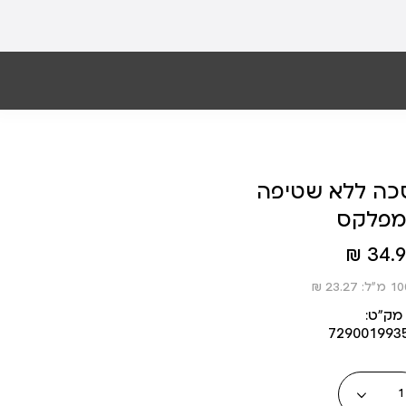
ה ללא שטיפה - BTX+
מפלקס
34.90
מק״ט:
729001993
כמות