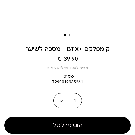
מסכה לשיער - BTX+ קומפלקס
מחיר
39.90 ₪
מוצר
מחיר ל100 מ”ל: 9.98 ₪
מק״ט:
7290019935261
כמות
הוסיפי לסל