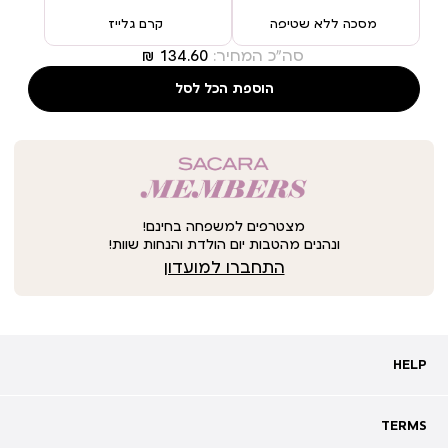
מסכה ללא שטיפה
קרם גלייז
סה"כ המחיר:
הוספת הכל לסל
מצטרפים למשפחה בחינם!
ונהנים מהטבות יום הולדת והנחות שוות!
התחברו למועדון
HELP
HELP
מעקב אחרי משלוח
שאלות ותשובות
TERMS
TERMS
צרו קשר