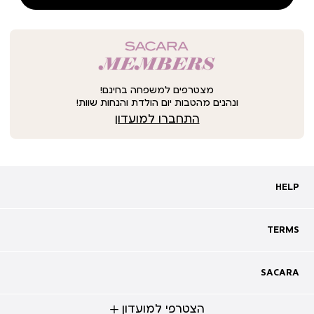
מצטרפים למשפחה בחינם!
ונהנים מהטבות יום הולדת והנחות שוות!
התחברו למועדון
HELP
HELP
מעקב אחרי משלוח
שאלות ותשובות
TERMS
TERMS
צרו קשר
תקנון
ביטול עסקה
מדיניות פרטיות
SACARA
SACARA
מדיניות קוקיז
מגזין
תקנון מועדון
הצטרפי למועדון
אודות
נגישות