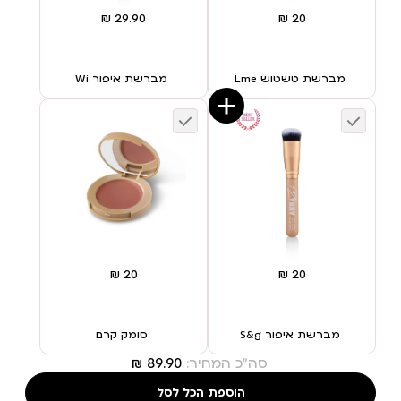
מברשת טשטוש Lme
מברשת איפור Wi
מברשת איפור S&g
סומק קרם
סה"כ המחיר:
הוספת הכל לסל