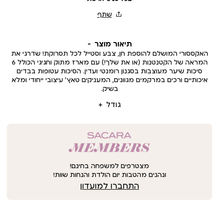
תיאור מוצר
האקססורי המושלם להוספת חן, צבע וסטייל לכל תסרוקת! שדרגי את
המראה של הקטנטנות (או את שלך!) עם מארז מתוק וחגיגי הכולל 6
סיכות שיער מעוצבות בסגנון רומנטי ועדין. הסיכות עטופות בבדים
איכותיים ורכים במרקמים מגוונים, המעניקים טאץ’ עיצובי ייחודי ומלא
בשיק.
גודל
מצטרפים למשפחה בחינם!
ונהנים מהטבות יום הולדת והנחות שוות!
התחברו למועדון