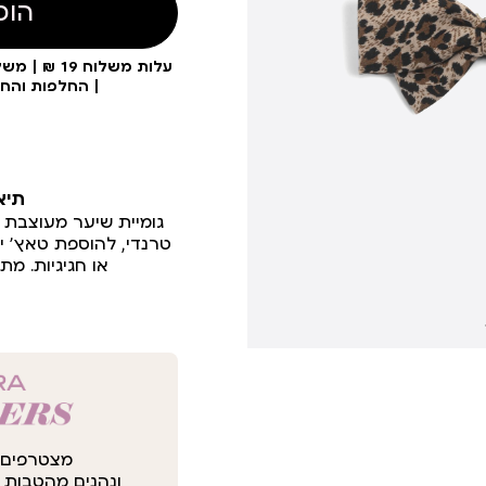
הוס
| החלפות והח
תיא
גומיית שיער מעוצבת 
טרנדי, להוספת טאץ׳ יי
או חגיגיות. מת
מצטרפים 
ונהנים מהטבות י