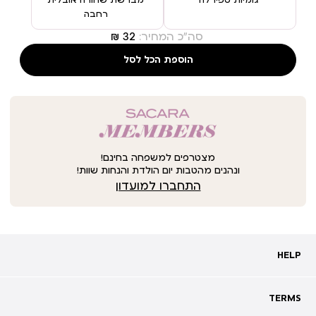
גומיות ספירלה
מברשת שחורה אובלית
רחבה
סה"כ המחיר:
הוספת הכל לסל
מצטרפים למשפחה בחינם!
ונהנים מהטבות יום הולדת והנחות שוות!
התחברו למועדון
HELP
HELP
מעקב אחרי משלוח
שאלות ותשובות
TERMS
TERMS
צרו קשר