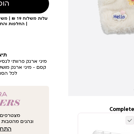
הוס
| החלפות והח
תיא
מיני ארנק פרוותי לנסיכ
קסם – מיני ארנק מושל
לכל הסוד
Complete
מצטרפים 
ונהנים מהטבות י
התחבר