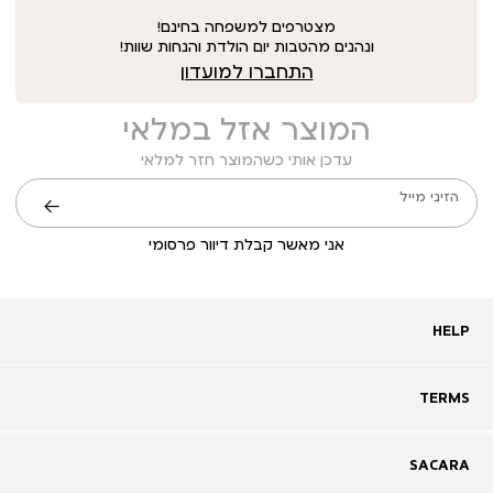
מצטרפים למשפחה בחינם!
ונהנים מהטבות יום הולדת והנחות שוות!
התחברו למועדון
המוצר אזל במלאי
עדכן אותי כשהמוצר חזר למלאי
הזיני מייל
שליחה
אני מאשר קבלת דיוור פרסומי
HELP
HELP
מעקב אחרי משלוח
שאלות ותשובות
TERMS
TERMS
צרו קשר
תקנון
ביטול עסקה
מדיניות פרטיות
SACARA
SACARA
מדיניות קוקיז