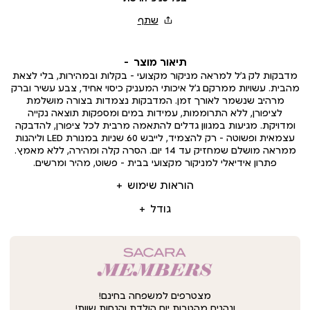
תיאור מוצר
מדבקות לק ג’ל למראה מניקור מקצועי – בקלות ובמהירות, בלי לצאת
מהבית. עשויות ממרקם ג’ל איכותי המעניק כיסוי אחיד, צבע עשיר וברק
מרהיב שנשמר לאורך זמן. המדבקות נצמדות בצורה מושלמת
לציפורן, ללא התרוממות, עמידות במים ומספקות תוצאה נקייה
ומדויקת. מגיעות במגוון גדלים להתאמה מרבית לכל ציפורן, להדבקה
עצמאית ופשוטה – רק להצמיד, לייבש 60 שניות במנורת LED וליהנות
ממראה מושלם שמחזיק עד 14 יום. הסרה קלה ומהירה, ללא מאמץ.
פתרון אידיאלי למניקור מקצועי בבית – פשוט, מהיר ומרשים.
הוראות שימוש
גודל
מצטרפים למשפחה בחינם!
ונהנים מהטבות יום הולדת והנחות שוות!