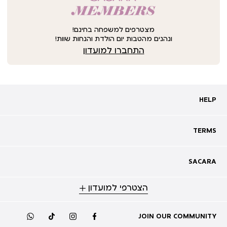
מצטרפים למשפחה בחינם!
ונהנים מהטבות יום הולדת והנחות שוות!
התחברו למועדון
HELP
HELP
מעקב אחרי משלוח
שאלות ותשובות
TERMS
TERMS
צרו קשר
תקנון
ביטול עסקה
מדיניות פרטיות
SACARA
SACARA
מדיניות קוקיז
מגזין
תקנון מועדון
הצטרפי למועדון
אודות
נגישות
סניפים
מימוש שובר זיכוי
קריירה
תקנון לכרטיס זוגי להשקה
JOIN OUR COMMUNITY
whatsapp
tiktok
instagram
facebook
מועדון לקוחות