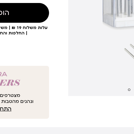
הוס
| החלפות והח
מצטרפים 
ונהנים מהטבות י
התחבר