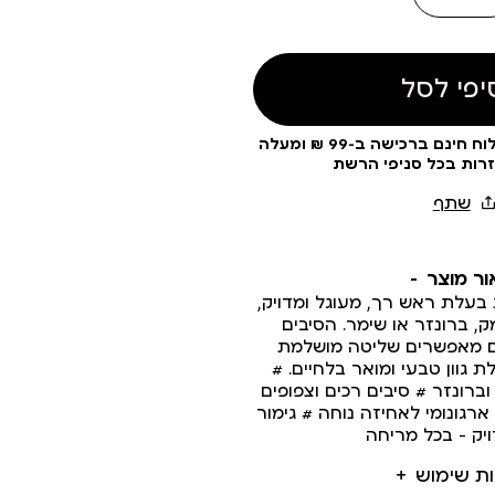
יפי לסל
עלות משלוח 19 ₪ | משלוח חינם ברכישה ב-99 ₪ ומעלה
זרות בכל סניפי הרשת
ור מוצר
עלת ראש רך, מעוגל ומדויק,
ק, ברונזר או שימר. הסיבים
ים מאפשרים שליטה מושלמת
 גוון טבעי ומואר בלחיים. #
רונזר # סיבים רכים וצפופים
רגונומי לאחיזה נוחה # גימור
יק – בכל מריחה
ות שימוש