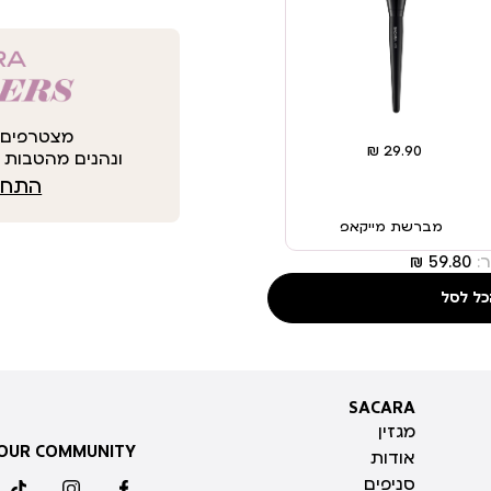
מצטרפים 
ונהנים מהטבות י
התחבר
מברשת מייקאפ
:
כל לסל
SACARA
SACARA
מגזין
 OUR COMMUNITY
אודות
סניפים