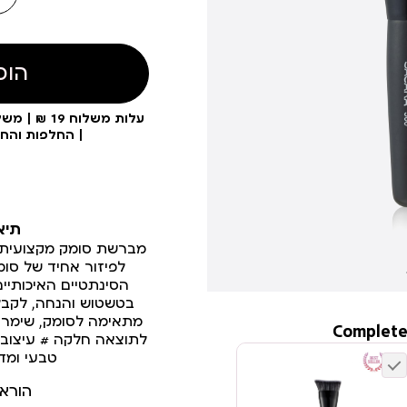
הוס
| החלפות והח
תיא
מברשת סומק מקצועית ב
לפיזור אחיד של סומ
הסינתטיים האיכותי
בטשטוש והנחה, לקבלת
מתאימה לסומק, שימר וב
Complete
לתוצאה חלקה # עיצוב א
טבעי ומדו
הורא