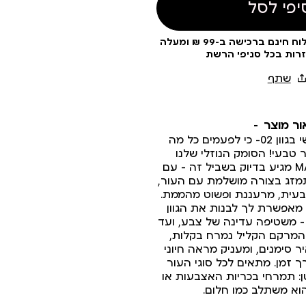
יפי לסל
עלות משלוח 19 ₪ | משלוח חינם ברכישה ב-99 ₪ ומעלה
זרות בכל סניפי הרשת
ור מוצר
סומק נוזלי בגימור משי בגוון 02– כי לפעמים כל מה
טבעי! הסומק הנוזלי שלנו
מקולקציית איפור MARIN מגיע בדיוק בשביל זה – עם
תמזג בצורה מושלמת עם העור,
עית, מרעננת ופשוט מהממת.
 מאפשרת לך לבנות את הגוון
– משטיפה עדינה של צבע, ועד
 המרקם הקליל נמרח בקלות,
 סימנים, ומעניק מראה חיוני
 זמן. מתאים לכל סוגי העור
ן: תמרחי בכריות האצבעות או
וא משתלב כמו חלום.