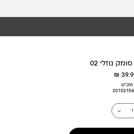
M
39.90
מק״ט:
20102156
כמות