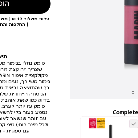
הוס
| החלפות והח
תיא
שצריך זה קצת זוהר 
גימור משי רך, נעים ומ
כך שהתוצאה נראית טב
הנוסחה הייחודית שלו
בדיוק כמו שאת אוהבת 
סומק עז יותר לערב.
Complete
נטמע בעור בלי להשאיר
עם זוהר שנשאר לאורך
ולכל מצב רוח:) טיפ קט
עם ספוגית – ה