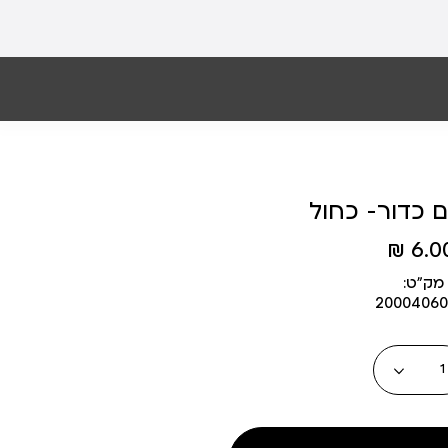
 כדור- כחול
6.00 
מק״ט:
2000406
כמות