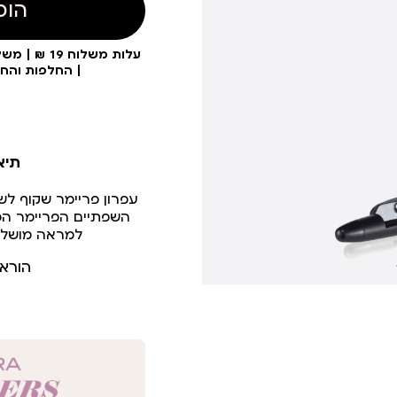
הוס
| החלפות והח
תיא
עפרון פריימר שקוף ל
השפתיים הפריימר המ
למראה מושלם
הורא