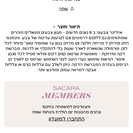
תיאור מוצר
אייליינר צבעוני ב 8 גוונים חדשים - מגוון צבעים מטאליים וזוהרים
שמתאימים גם ללוקים דרמטיים וגם לנגיעות עדינות של צבע. פיגמנטי
חזק ומדויק ל מריחה חלקה וקו מדויק בגוון עז שמוסיף טאץ’ מיוחד לכל
לוק. פורמולה שנשארת לאורך שעות בלי להתקלף או לדהות. מברשת
דקה ומדויקת – מאפשרת שרטוט קווים דקים ומלאי סטייל לכל סגנון
איפור. הוראות שימוש: נערי היטב לפני השימוש. שרטטי קו לאורך קו
הריסים בעזרת המברשת הדקה. ניתן לשלב עם צלליות קרם או צלליות
אבקה למראה עמוק ומודגש יותר.
מצטרפים למשפחה בחינם!
ונהנים מהטבות יום הולדת והנחות שוות!
התחברו למועדון