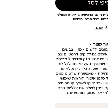
יפי לסל
עלות משלוח 19 ₪ | משלוח חינם ברכישה ב-99 ₪ ומעלה
זרות בכל סניפי הרשת
ור מוצר
ייליינר צבעוני ב 8 גוונים חדשים - מגוון צבעים
ימים גם ללוקים דרמטיים וגם
. פיגמנטי חזק ומדויק ל מריחה
ז שמוסיף טאץ’ מיוחד לכל לוק.
ורך שעות בלי להתקלף או
ויקת – מאפשרת שרטוט קווים
 סגנון איפור. הוראות שימוש:
ש. שרטטי קו לאורך קו הריסים
 ניתן לשלב עם צלליות קרם
מראה עמוק ומודגש יותר.