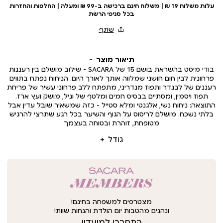
עלות משלוח 19 ₪ | משלוח חינם ברכישה ב-99 ₪ ומעלה | החלפות והחזרות
בכל סניפי הרשת
תיאור מוצר
בודי מיסט בהשראת בושם 15 של SACARA – שילוב מושלם בין רעננות
פרחונית לבין חום חושני שמלווה אותך לאורך היום. הניחוח נפתח בתווים
רעננים של לבנדר ותפוז מנדריני, מתפתח ללב פרחוני עשיר של פריחת
תפוז ויסמין, ומסתיים בבסיס חמים ומלטף של וניל, מושק ועץ ארז.
התוצאה: ניחוח נשי, אלגנטי ומלא סטייל – כזה שמשאיר שובל עדין אבל
בלתי נשכח. מושלם לריסוס על הגוף והשיער בכל רגע שתרצי להרגיש
מטופחת, זוהרת ובטוחה בעצמך
גודל
מצטרפים למשפחה בחינם!
ונהנים מהטבות יום הולדת והנחות שוות!
התחברו למועדון