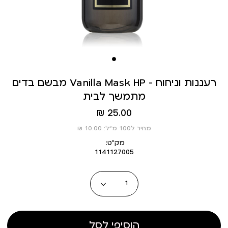
מבשם בדים Vanilla Mask HP – רעננות וניחוח
מתמשך לבית
מחיר
25.00 ₪
מוצר
מחיר ל100 מ”ל: 10.00 ₪
מק״ט:
1141127005
כמות
הוסיפי לסל