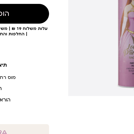
הוס
| החלפות והח
תיא
מוס רחצ
ר
הורא