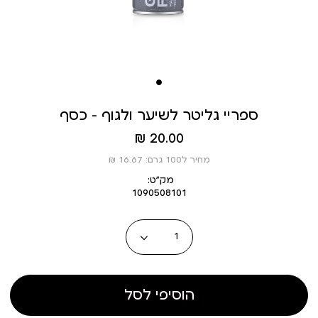
ספריי גליטר לשיער ולגוף – כסף
מחיר
20.00 ₪
מוצר
מחיר ל100 גרם: 16.67 ₪
מק״ט:
1090508101
כמות
הוסיפי לסל