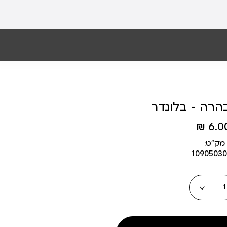
הרה - בלונדר
6.00 
מק״ט:
10905030
כמות