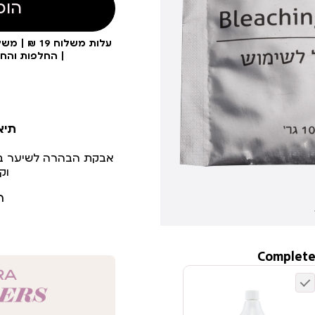
הוס
| החלפות והח
תיא
וק
ר
Complete