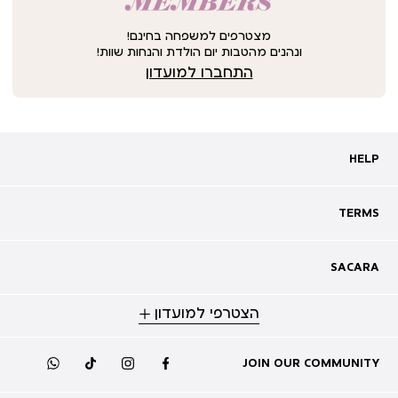
מצטרפים למשפחה בחינם!
ונהנים מהטבות יום הולדת והנחות שוות!
התחברו למועדון
HELP
HELP
מעקב אחרי משלוח
שאלות ותשובות
TERMS
TERMS
צרו קשר
תקנון
ביטול עסקה
מדיניות פרטיות
SACARA
SACARA
מדיניות קוקיז
מגזין
תקנון מועדון
הצטרפי למועדון
אודות
נגישות
סניפים
מימוש שובר זיכוי
קריירה
תקנון לכרטיס זוגי להשקה
JOIN OUR COMMUNITY
whatsapp
tiktok
instagram
facebook
מועדון לקוחות
GIFT CARD