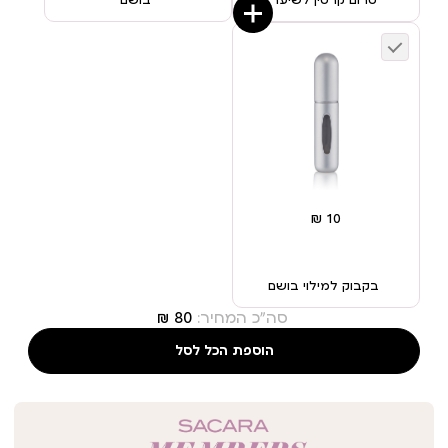
סרום קרטין לשיער
בושם
בקבוק למילוי בושם
סה"כ המחיר:
הוספת הכל לסל