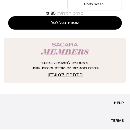
Body Wash
סה"כ המחיר:
הוספת הכל לסל
מצטרפים למשפחה בחינם!
ונהנים מהטבות יום הולדת והנחות שוות!
התחברו למועדון
HELP
HELP
מעקב אחרי משלוח
שאלות ותשובות
TERMS
TERMS
צרו קשר