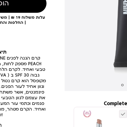
הוס
| החלפות והח
תיא
PEACH מספק לחו
טבעי ואחיד. לקרם הלחו
מקופסל הוא קרם נטול ש
וגוון אחיד לעור הפנים
פיגמנטים, אשר משתח
את עצמם לגוון הטבעי 
Complete
פגמים וכתמי עור המענ
ואחיד. הקרם מטהר, מר
זו
ר