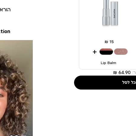
הורא
ction
+
Lip Balm
:
כל לסל