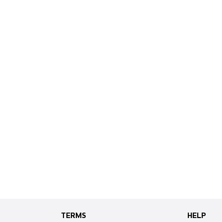
TERMS
HELP
TERMS
HELP