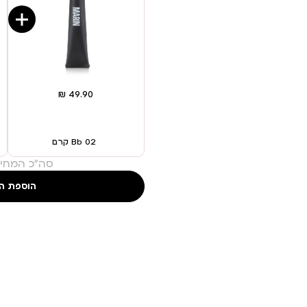
02 Bb קרם
סה"כ המחיר
הוספת ה