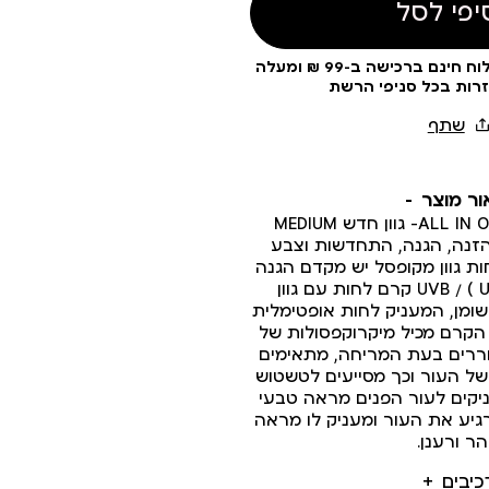
יפי לסל
עלות משלוח 19 ₪ | משלוח חינם ברכישה ב-99 ₪ ומעלה
זרות בכל סניפי הרשת
ור מוצר
קרם הגנה לפנים ALL IN ONE- גוון חדש MEDIUM
ת, הזנה, הגנה, התחדשות וצבע
ת גוון מקופסל יש מקדם הגנה
גבוה SPF 30 ב ( UVB / ( UVA קרם לחות עם גוון
ומן, המעניק לחות אופטימלית
. הקרם מכיל מיקרוקפסולות של
ררים בעת המריחה, מתאימים
של העור וכך מסייעים לטשטוש
יקים לעור הפנים מראה טבעי
גיע את העור ומעניק לו מראה
הר ורענן.
כיבים