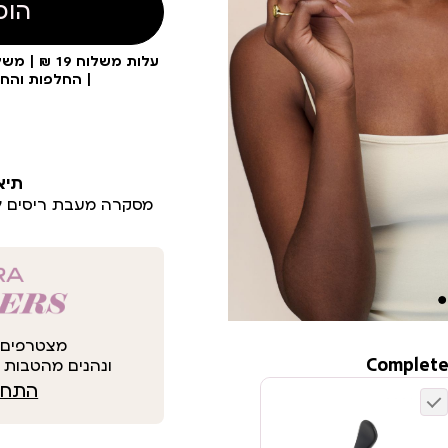
הוס
| החלפות והח
תיא
מסקרה מעבת ריסים ל
מצטרפים 
Complete
ונהנים מהטבות י
התחבר